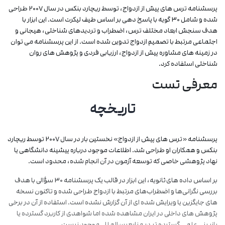
پرسشنامه ترس‌ های پیش از ازدواج، توسط ریچارد بنکس در سال 2007 طراحی
شده و شامل 30 گویه با پاسخ‌ دهی بر اساس طیف لیکرت است. این ابزار با
هدف سنجش ابعاد مختلف ترس، اضطراب و تردیدهای شناختی، هیجانی و
اجتماعی مرتبط با تصمیم ازدواج تدوین شده است. از این پرسشنامه می ‌توان
در زمینه‌ های مشاوره پیش از ازدواج، ارزیابی فردی و پژوهش‌ های روان
‌شناختی استفاده کرد.
معرفی تست
تاریخچه
پرسشنامه «ترس‌ های پیش از ازدواج» نخستین بار در سال 2007 توسط ریچارد
بنکس و همکاران او طراحی شد. اطلاعات موجود درباره پیشینه دانشگاهی یا
نهاد پژوهشی خاصی که توسعه آزمون در آن انجام شده، محدود است.
بر اساس داده‌ های ثانویه، این ابزار در قالب یک پرسشنامه 30 سؤالی با هدف
بررسی نگرانی‌ها و اضطراب‌های مرتبط با ازدواج طراحی شده و تاکنون نسخه‌
های جایگزین یا ویرایش‌ شده ‌ای از آن گزارش نشده است. استفاده از آن در برخی
پژوهش‌ های داخلی در ایران مشاهده شده اما شواهدی از کاربرد گسترده یا
بازبینی علمی گسترده ‌تر در منابع بین‌المللی موجود نیست.