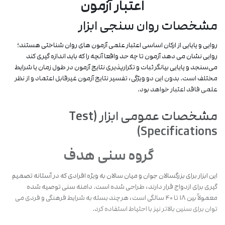
اعتبار آزمون
آزمون دارای 10 مقیاس مستقل است و ساختار سلسله ‌مراتبی گزارش نشده
مشخصات روان ‌سنجی ابزار
است:
روایی و پایایی از ارکان اساسی اعتبار علمی آزمون ‌های روان ‌شناختی هستند؛
ترس از شکست
نگرانی درباره ناکارآمدی شخصی در ایفای نقش
روایی نشان می ‌دهد آزمون تا چه حد واقعا آنچه را که باید اندازه‌ گیری کند
فردی در ازدواج:
همسر یا مسئولیت‌ های زندگی زناشویی.
می‌سنجد و پایایی بیانگر ثبات و تکرارپذیری نتایج آزمون در طول زمان یا شرایط
ترس از سرخوردگی و
تردید نسبت به دوام محبت، صمیمیت یا
مختلف است. بدون این دو ویژگی، تفسیر نتایج آزمون غیرقابل اعتماد و از نظر
ناامیدی عاطفی:
رضایت در ازدواج.
علمی فاقد اعتبار خواهد بود.
تجربه شکست در
بازتاب آسیب‌های هیجانی ناشی از روابط عاطفی
روابط پیشین:
یا ازدواج‌های قبلی.
مشخصات عمومی ابزار (Test
شک در انتخاب
ابهام در درک درست از ملاک ‌های انتخاب همسر و
Specifications)
همسر مناسب:
اعتماد به انتخاب خود.
گروه سنی هدف
ترس از عدم توانایی در
ترس از فروپاشی ارتباط به دلایل ارتباطی،
حفظ رابطه:
عاطفی یا رفتاری.
این ابزار برای بزرگسالان جوان و میان‌ سالان به ‌ویژه افرادی که در آستانه تصمیم‌
تأثیر فشار خانواده و
نگرانی از مداخلات، نظرات یا قضاوت‌های
گیری برای ازدواج قرار دارند، طراحی شده است. دامنه سنی توصیه ‌شده
دوستان:
اطرافیان درباره ازدواج.
معمولاً بین 18 تا 40 سالگی است، هرچند بسته به شرایط فرهنگی و فردی می
تعارض با توقعات
ناتوانی در تطابق میان خواسته‌های خانواده و واقعیت
‌توان برای سنین بالاتر نیز با احتیاط استفاده کرد.
والدین:
رابطه انتخاب‌شده.