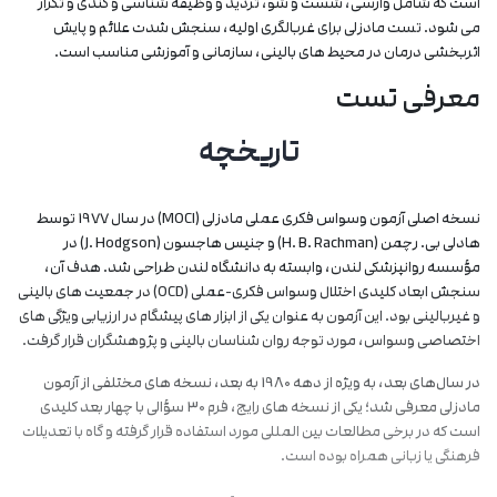
است که شامل وارسی، شست ‌و شو، تردید و وظیفه شناسی و کندی و تکرار
می ‌شود. تست مادزلی برای غربالگری اولیه، سنجش شدت علائم و پایش
اثربخشی درمان در محیط ‌های بالینی، سازمانی و آموزشی مناسب است.
معرفی تست
تاریخچه
نسخه اصلی آزمون وسواس فکری عملی مادزلی (MOCI) در سال 1977 توسط
هادلی بی. رچمن (H. B. Rachman) و جنیس هاجسون (J. Hodgson) در
مؤسسه روانپزشکی لندن، وابسته به دانشگاه لندن طراحی شد. هدف آن،
سنجش ابعاد کلیدی اختلال وسواس فکری-عملی (OCD) در جمعیت ‌های بالینی
و غیربالینی بود. این آزمون به‌ عنوان یکی از ابزار های پیشگام در ارزیابی ویژگی ‌های
اختصاصی وسواس، مورد توجه روان ‌شناسان بالینی و پژوهشگران قرار گرفت.
در سال‌های بعد، به ‌ویژه از دهه 1980 به بعد، نسخه ‌های مختلفی از آزمون
مادزلی معرفی شد؛ یکی از نسخه ‌های رایج، فرم 30 سؤالی با چهار بعد کلیدی
است که در برخی مطالعات بین ‌المللی مورد استفاده قرار گرفته و گاه با تعدیلات
فرهنگی یا زبانی همراه بوده است.