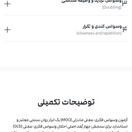
وسواس تردید و وظیفه شناسی
3
(Doubting)
وسواس کندی و تکرار
4
(slowness and repetition)
توضیحات تکمیلی
آزمون وسواس فکری-عملی مادزلی (MOCI) یک ابزار روان ‌سنجی معتبر و
استاندارد برای سنجش چهار بُعد اصلی اختلال وسواس فکری-عملی (OCD)