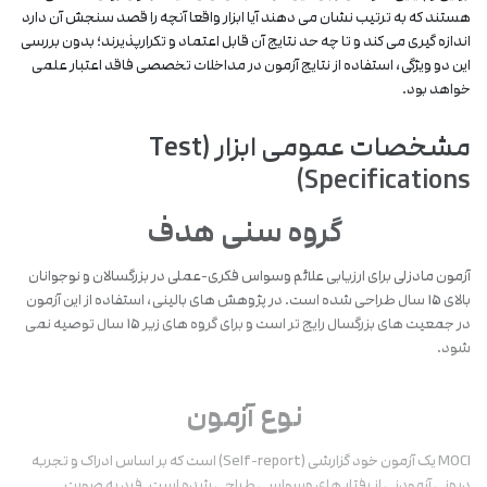
هستند که به ‌ترتیب نشان می ‌دهند آیا ابزار واقعا آنچه را قصد سنجش آن دارد
کلیدی اختلال وسواس فکری-عملی هستند:
اندازه ‌گیری می‌ کند و تا چه حد نتایج آن قابل اعتماد و تکرارپذیرند؛ بدون بررسی
وارسی
سنجش افکار یا رفتارهای تکراری در زمینه بررسی قفل ‌ها،
این دو ویژگی، استفاده از نتایج آزمون در مداخلات تخصصی فاقد اعتبار علمی
(Checking):
اجاق گاز، اسناد و موارد مشابه. این مقیاس نشانگر اضطراب
خواهد بود.
ناشی از شک نسبت به انجام صحیح وظایف است.
مشخصات عمومی ابزار (Test
شست ‌و شو
ارزیابی رفتارهای وسواسی مرتبط با شست ‌و شوی مکرر
(Washing):
دست‌ها، اجتناب از آلودگی و رعایت افراطی نظافت؛ این
Specifications)
مقیاس با ترس از آلودگی و باکتری مرتبط است.
گروه سنی هدف
تردید و
اندازه‌ گیری سطح شک و بی ‌اعتمادی درونی نسبت به
وظیفه
تصمیمات، خاطرات یا قضاوت‌ های شخصی؛ این مقیاس
شناسی
نمایانگر تردید های وسواسی غیر واقع‌ گرایانه است.
آزمون مادزلی برای ارزیابی علائم وسواس فکری-عملی در بزرگسالان و نوجوانان
(Doubting):
بالای 15 سال طراحی شده است. در پژوهش ‌های بالینی، استفاده از این آزمون
در جمعیت‌ های بزرگسال رایج ‌تر است و برای گروه ‌های زیر 15 سال توصیه نمی
کندی و تکرار
سنجش کندی در انجام امور روزمره به دلیل دقت
‌شود.
وسواسی
وسواسی، تکرار افعال یا نیاز به پیروی دقیق از مراحل خاص؛
(Slowness):
این مقیاس رفتارهایی مانند وسواس در ترتیب و جزئیات را
منعکس می ‌کند.
نوع آزمون
MOCI یک آزمون خود گزارشی (Self-report) است که بر اساس ادراک و تجربه
روش نمره ‌گذاری
درونی آزمودنی از رفتار های وسواسی طراحی شده است. فرد به‌ صورت